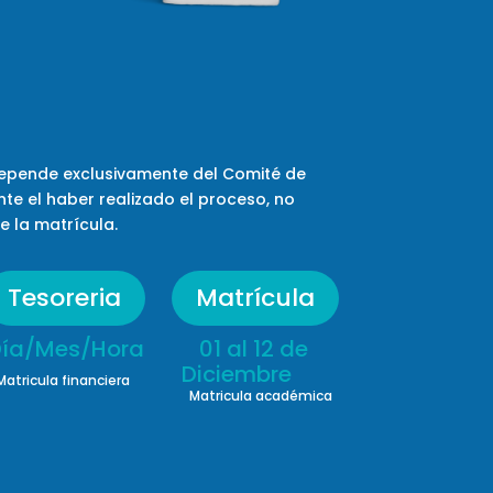
depende exclusivamente del Comité de
nte el haber realizado el proceso, no
e la matrícula.
Tesoreria
Matrícula
ía/Mes/Hora 01 al 12 de
iembre
Matricula financiera
Matricula académica