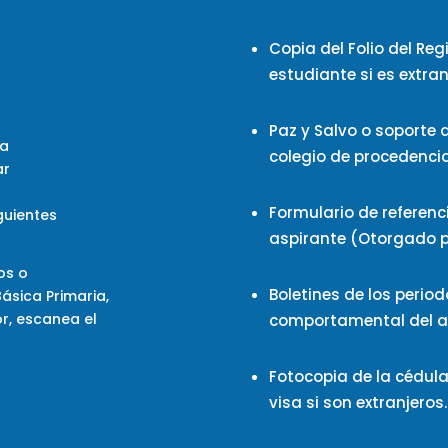
Copia del Folio del R
eg
estudiante si es extran
Paz y Salvo
o soporte 
la
colegio de procedencia
ar
Formulario de referen
guientes
aspirante (Otorgado p
os o
Boletines
de los peri
ásica Primaria,
or, escanea el
comportamental del añ
Fotocopia de la
cédula
visa si son extranjeros.