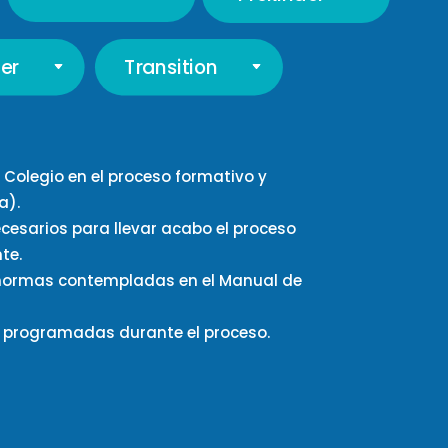
Transition
er
 Colegio en el
proceso
formativo y
a).
ecesarios
para llevar a
cabo el
proceso
te.
 normas contempladas en
el Manual de
s programadas durante el
proceso.