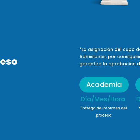
*La asignación del cupo 
Admisiones,
por consiguie
ceso
garantiza la aprobación
d
Academia
Día/Mes/Hora D
Dic
Entrega de informes del
proceso