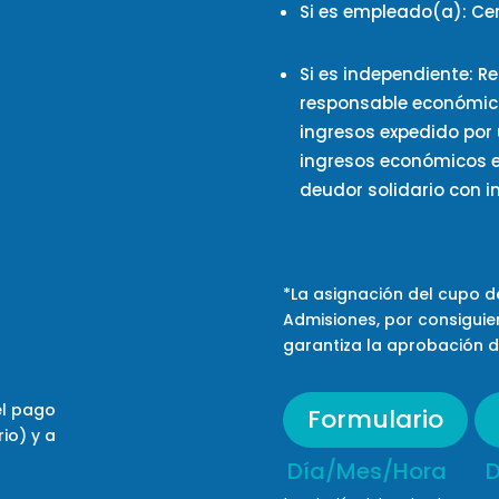
Si es empleado(a):
Cer
Si es independiente:
Re
responsable económic
ingresos
expedido por u
ingresos económicos es
deudor solidario con i
*La asignación del cupo 
Admisiones,
por consiguie
garantiza la aprobación
d
el pago
Formulario
io) y a
Día/Mes/Hora D